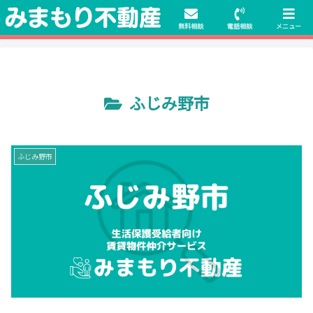
初期費用無料物件や保証人不要の物件も豊富にご用意！相談料無料でも申
請・手続きサポート付き！
無料相談
電話相談
メニュー
ふじみ野市
ふじみ野市