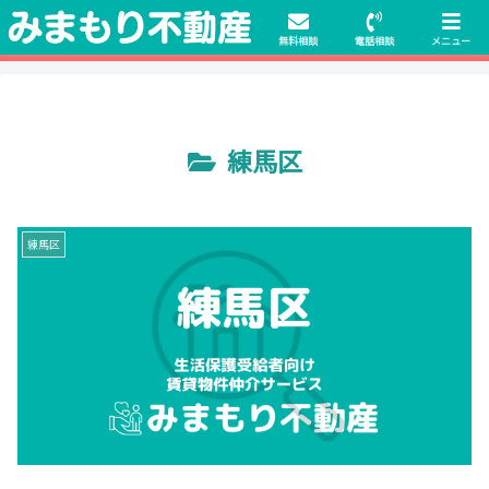
初期費用無料物件や保証人不要の物件も豊富にご用意！相談料無料でも申
請・手続きサポート付き！
無料相談
電話相談
メニュー
練馬区
練馬区