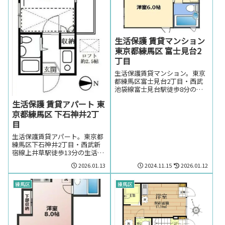
生活保護 賃貸マンション
東京都練馬区 富士見台2
丁目
生活保護賃貸マンション。東京
都練馬区富士見台2丁目・西武
池袋線富士見台駅徒歩8分の生
活保護の方でも賃貸可能なマン
生活保護 賃貸アパート 東
ション。生活保護の方で東京都
京都練馬区 下石神井2丁
練馬区富士見台2丁目・西武池
袋線富士見台駅周辺のお部屋を
目
お探しの方はお気軽にお問い合
生活保護賃貸アパート。東京都
わせください。
練馬区下石神井2丁目・西武新
宿線上井草駅徒歩13分の生活保
護の方でも賃貸可能なアパー
2026.01.13
2024.11.15
2026.01.12
ト。東京都練馬区下石神井2丁
目・西武新宿線上井草駅周辺の
お部屋を探しの方はお気軽にお
練馬区
練馬区
問い合わせください。