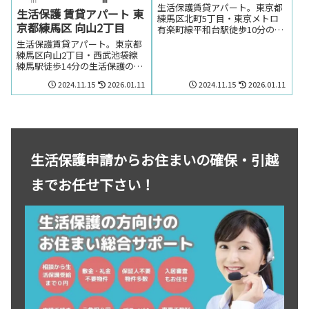
生活保護賃貸アパート。東京都
生活保護 賃貸アパート 東
練馬区北町5丁目・東京メトロ
京都練馬区 向山2丁目
有楽町線平和台駅徒歩10分の生
活保護の方でも賃貸可能なアパ
生活保護賃貸アパート。東京都
ート。生活保護の方で東京都練
練馬区向山2丁目・西武池袋線
馬区北町5丁目・東京メトロ有
練馬駅徒歩14分の生活保護の方
楽町線平和台駅周辺のお部屋を
でも賃貸可能なアパート。生活
お探しの方はお気軽にお問い合
2024.11.15
2026.01.11
2024.11.15
2026.01.11
保護の方で東京都練馬区向山2
わせください。
丁目・西武池袋線練馬駅周辺の
お部屋をお探しの方はお気軽に
お問い合わせください。
生活保護申請からお住まいの確保・引越
までお任せ下さい！