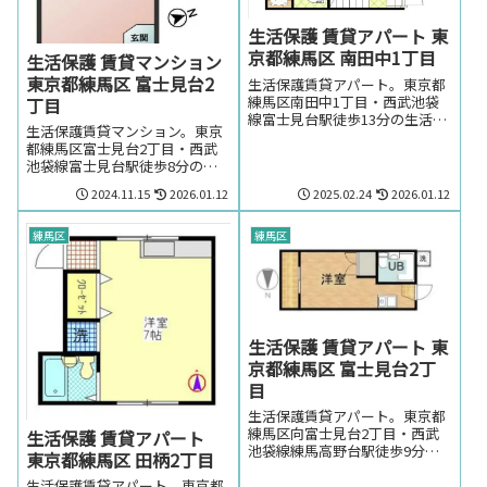
生活保護 賃貸アパート 東
京都練馬区 南田中1丁目
生活保護 賃貸マンション
東京都練馬区 富士見台2
生活保護賃貸アパート。東京都
練馬区南田中1丁目・西武池袋
丁目
線富士見台駅徒歩13分の生活保
生活保護賃貸マンション。東京
護の方でも賃貸可能なアパー
都練馬区富士見台2丁目・西武
ト。東京都練馬区南田中1丁
池袋線富士見台駅徒歩8分の生
目・西武池袋線富士見台駅周辺
活保護の方でも賃貸可能なマン
のお部屋を探しの方はお気軽に
2024.11.15
2026.01.12
2025.02.24
2026.01.12
ション。生活保護の方で東京都
お問い合わせください。
練馬区富士見台2丁目・西武池
袋線富士見台駅周辺のお部屋を
練馬区
練馬区
お探しの方はお気軽にお問い合
わせください。
生活保護 賃貸アパート 東
京都練馬区 富士見台2丁
目
生活保護賃貸アパート。東京都
練馬区向富士見台2丁目・西武
生活保護 賃貸アパート
池袋線練馬高野台駅徒歩9分の
東京都練馬区 田柄2丁目
生活保護の方でも賃貸可能なア
生活保護賃貸アパート。東京都
パート。生活保護の方で東京都