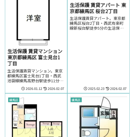
生活保護 賃貸アパート 東
京都練馬区 桜台2丁目
生活保護賃貸アパート。東京都
練馬区桜台2丁目・西武有楽町
線新桜台駅徒歩5分の生活保護
の方でも賃貸可能なアパート。
東京都練馬区桜台2丁目・西武
有楽町線新桜台駅周辺のお部屋
を探しの方はお気軽にお問い合
生活保護 賃貸マンション
わせください。
東京都練馬区 富士見台1
丁目
生活保護賃貸マンション。東京
都練馬区富士見台1丁目・西武
池袋線練馬高野台駅徒歩11分の
生活保護の方でも賃貸可能なマ
2026.01.12
2026.02.07
2025.02.23
2026.02.07
ンション。生活保護の方で東京
都練馬区富士見台1丁目・西武
池袋線練馬高野台駅のお部屋を
練馬区
練馬区
お探しの方はお気軽にお問い合
わせください。