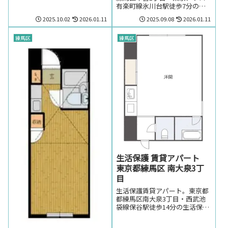
有楽町線氷川台駅徒歩7分の生
活保護の方でも賃貸可能なアパ
2025.10.02
2026.01.11
2025.09.08
2026.01.11
ート。生活保護の方で東京都練
馬区早宮1丁目・東京メトロ有
楽町線氷川台周辺のお部屋をお
練馬区
練馬区
探しの方はお気軽にお問い合わ
せください。
生活保護 賃貸アパート
東京都練馬区 南大泉3丁
目
生活保護賃貸アパート。東京都
都練馬区南大泉3丁目・西武池
袋線保谷駅徒歩14分の生活保護
の方でも賃貸可能な賃貸アパー
ト。東京都都練馬区南大泉3丁