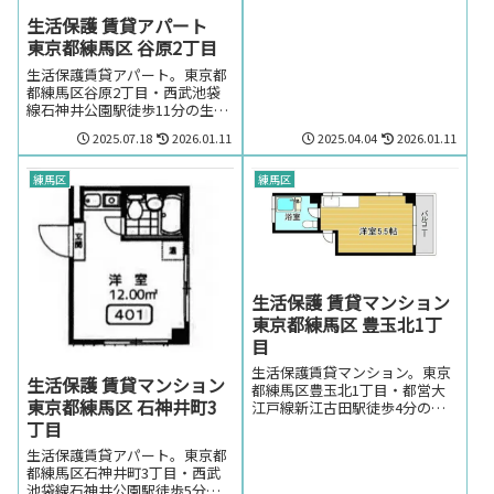
目・西武池袋線保谷駅周辺のお
生活保護 賃貸アパート
部屋を探しの方はお気軽にお問
い合わせください。
東京都練馬区 谷原2丁目
生活保護賃貸アパート。東京都
都練馬区谷原2丁目・西武池袋
線石神井公園駅徒歩11分の生活
保護の方でも賃貸可能な賃貸ア
2025.07.18
2026.01.11
2025.04.04
2026.01.11
パート。東京都都練馬区谷原2
丁目・西武池袋線石神井公園駅
周辺のお部屋を探しの方はお気
練馬区
練馬区
軽にお問い合わせください。
生活保護 賃貸マンション
東京都練馬区 豊玉北1丁
目
生活保護賃貸マンション。東京
生活保護 賃貸マンション
都練馬区豊玉北1丁目・都営大
東京都練馬区 石神井町3
江戸線新江古田駅徒歩4分の生
活保護の方でも賃貸可能なマン
丁目
ション。東京都練馬区豊玉北1
生活保護賃貸アパート。東京都
丁目・都営大江戸線新江古田駅
都練馬区石神井町3丁目・西武
周辺のお部屋を探しの方はお気
池袋線石神井公園駅徒歩5分の