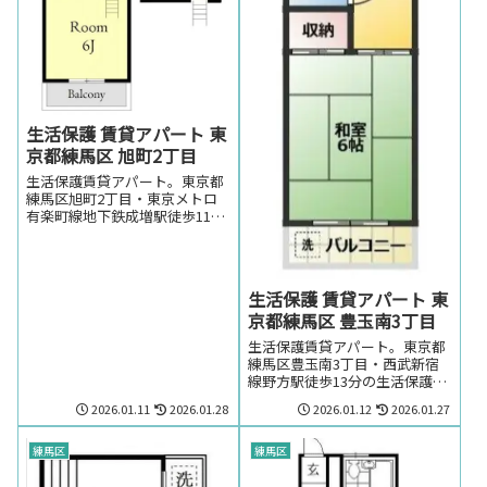
生活保護 賃貸アパート 東
京都練馬区 旭町2丁目
生活保護賃貸アパート。東京都
練馬区旭町2丁目・東京メトロ
有楽町線地下鉄成増駅徒歩11分
の生活保護の方でも賃貸可能な
アパート。東京都練馬区旭町2
丁目・東京メトロ有楽町線地下
鉄成増駅周辺のお部屋を探しの
生活保護 賃貸アパート 東
方はお気軽にお問い合わせくだ
京都練馬区 豊玉南3丁目
さい。
生活保護賃貸アパート。東京都
練馬区豊玉南3丁目・西武新宿
線野方駅徒歩13分の生活保護の
方でも賃貸可能なアパート。東
2026.01.11
2026.01.28
2026.01.12
2026.01.27
京都練馬区豊玉南3丁目・西武
新宿線野方駅周辺のお部屋を探
しの方はお気軽にお問い合わせ
練馬区
練馬区
ください。