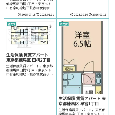
都練馬区田柄2丁目・東京メト
練馬区向富士見台2丁目・西武
ロ有楽町線地下鉄赤塚駅徒歩10
池袋線練馬高野台駅周辺のお部
分の生活保護の方でも賃貸可能
屋をお探しの方はお気軽にお問
2025.07.18
2026.01.11
2025.10.16
2026.01.11
な賃貸アパート。東京都都練馬
い合わせください。
区田柄2丁目・東京メトロ有楽
町線地下鉄赤塚駅周辺のお部屋
練馬区
練馬区
を探しの方はお気軽にお問い合
わせください。
生活保護 賃貸アパート
東京都練馬区 田柄2丁目
生活保護賃貸アパート。東京都
都練馬区田柄2丁目・東京メト
ロ有楽町線地下鉄赤塚駅徒歩9
分の生活保護の方でも賃貸可能
な賃貸アパート。東京都都練馬
区田柄2丁目・東京メトロ有楽
町線地下鉄赤塚駅周辺のお部屋
を探しの方はお気軽にお問い合
生活保護 賃貸アパート 東
わせください。
京都練馬区 早宮1丁目
生活保護賃貸アパート。東京都
練馬区早宮1丁目・東京メトロ