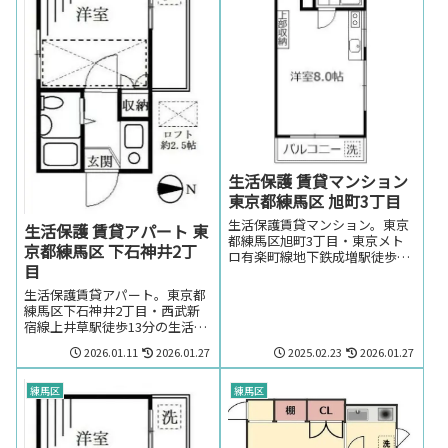
生活保護 賃貸マンション
東京都練馬区 旭町3丁目
生活保護賃貸マンション。東京
生活保護 賃貸アパート 東
都練馬区旭町3丁目・東京メト
京都練馬区 下石神井2丁
ロ有楽町線地下鉄成増駅徒歩9
目
分の生活保護の方でも賃貸可能
なマンション。東京都練馬区旭
生活保護賃貸アパート。東京都
町3丁目・東京メトロ有楽町線
練馬区下石神井2丁目・西武新
地下鉄成増駅周辺のお部屋を探
宿線上井草駅徒歩13分の生活保
しの方はお気軽にお問い合わせ
護の方でも賃貸可能なアパー
ください。
2026.01.11
2026.01.27
2025.02.23
2026.01.27
ト。東京都練馬区下石神井2丁
目・西武新宿線上井草駅周辺の
お部屋を探しの方はお気軽にお
練馬区
練馬区
問い合わせください。