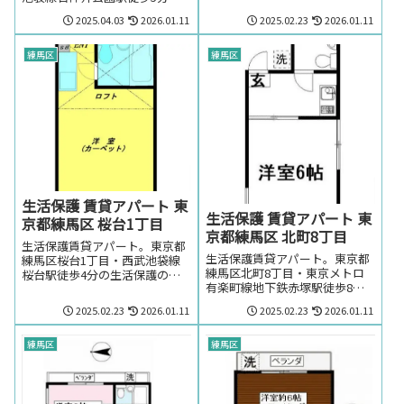
軽にお問い合わせください。
生活保護の方でも賃貸可能な賃
2025.04.03
2026.01.11
2025.02.23
2026.01.11
貸アパート。東京都都練馬区石
神井町3丁目・西武池袋線石神
井公園駅周辺のお部屋を探しの
練馬区
練馬区
方はお気軽にお問い合わせくだ
さい。
生活保護 賃貸アパート 東
生活保護 賃貸アパート 東
京都練馬区 桜台1丁目
京都練馬区 北町8丁目
生活保護賃貸アパート。東京都
生活保護賃貸アパート。東京都
練馬区桜台1丁目・西武池袋線
練馬区北町8丁目・東京メトロ
桜台駅徒歩4分の生活保護の方
有楽町線地下鉄赤塚駅徒歩8分
でも賃貸可能なアパート。東京
の生活保護の方でも賃貸可能な
都練馬区桜台1丁目・西武池袋
2025.02.23
2026.01.11
2025.02.23
2026.01.11
アパート。東京都練馬区北町8
線桜台駅周辺のお部屋を探しの
丁目・東京メトロ有楽町線地下
方はお気軽にお問い合わせくだ
鉄赤塚駅周辺のお部屋を探しの
練馬区
練馬区
さい。
方はお気軽にお問い合わせくだ
さい。