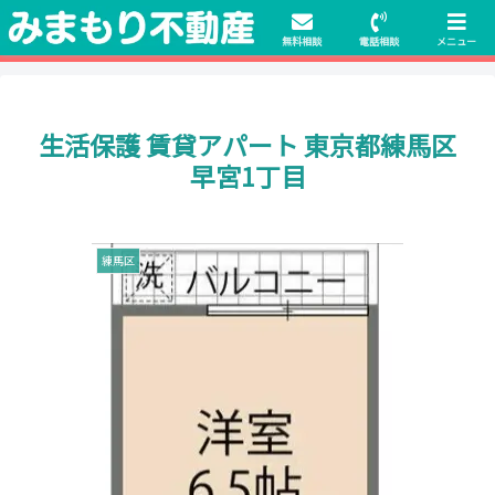
初期費用無料物件や保証人不要の物件も豊富にご用意！相談料無料でも申
請・手続きサポート付き！
無料相談
電話相談
メニュー
生活保護 賃貸アパート 東京都練馬区
早宮1丁目
練馬区