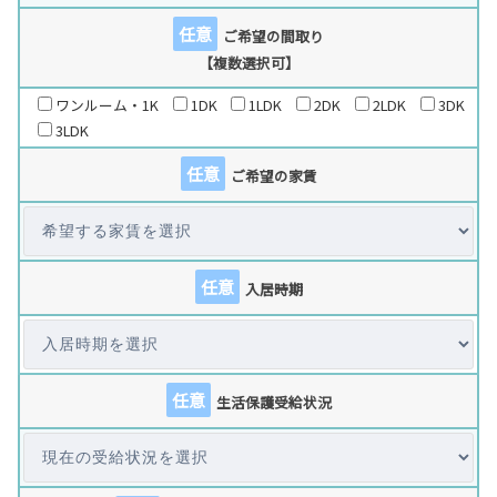
任意
ご希望の間取り
【複数選択可】
ワンルーム・1K
1DK
1LDK
2DK
2LDK
3DK
3LDK
任意
ご希望の家賃
任意
入居時期
任意
生活保護受給状況