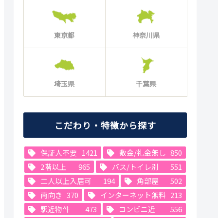
東京都
神奈川県
埼玉県
千葉県
こだわり・特徴から探す
保証人不要
1421
敷金/礼金無し
850
2階以上
965
バス/トイレ別
551
二人以上入居可
194
角部屋
502
南向き
370
インターネット無料
213
駅近物件
473
コンビニ近
556