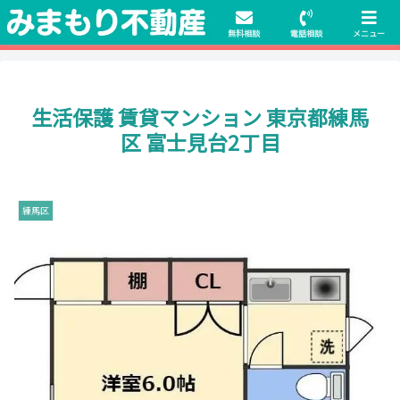
初期費用無料物件や保証人不要の物件も豊富にご用意！相談料無料でも申
請・手続きサポート付き！
無料相談
電話相談
メニュー
生活保護 賃貸マンション 東京都練馬
区 富士見台2丁目
練馬区