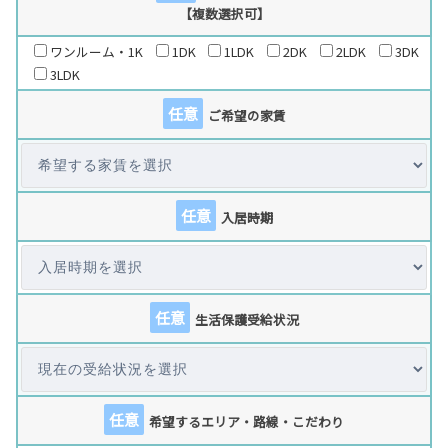
【複数選択可】
ワンルーム・1K
1DK
1LDK
2DK
2LDK
3DK
3LDK
任意
ご希望の家賃
任意
入居時期
任意
生活保護受給状況
任意
希望するエリア・路線・こだわり