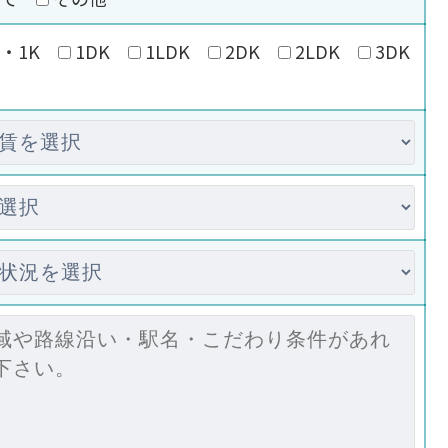
・1K
1DK
1LDK
2DK
2LDK
3DK