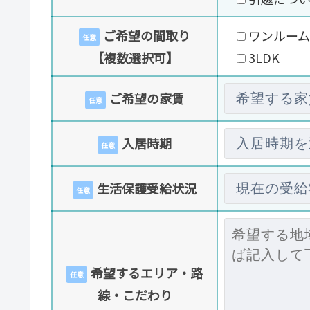
ご希望の間取り
ワンルーム
任意
【複数選択可】
3LDK
ご希望の家賃
任意
入居時期
任意
生活保護受給状況
任意
希望するエリア・路
任意
線・こだわり