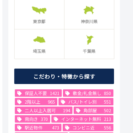
東京都
神奈川県
埼玉県
千葉県
こだわり・特徴から探す
保証人不要
1421
敷金/礼金無し
850
2階以上
965
バス/トイレ別
551
二人以上入居可
194
角部屋
502
南向き
370
インターネット無料
213
駅近物件
473
コンビニ近
556