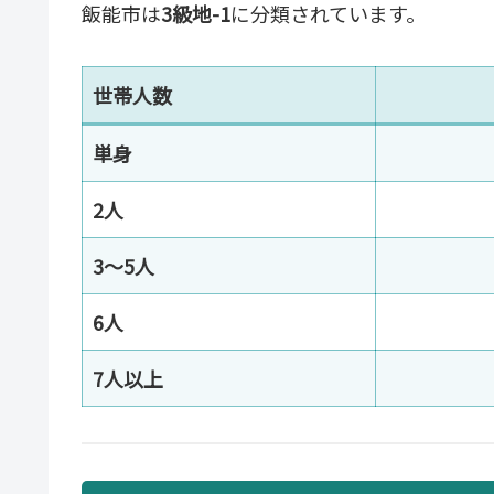
飯能市は
3級地-1
に分類されています。
世帯人数
単身
2人
3〜5人
6人
7人以上