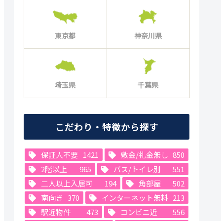
東京都
神奈川県
埼玉県
千葉県
こだわり・特徴から探す
保証人不要
1421
敷金/礼金無し
850
2階以上
965
バス/トイレ別
551
二人以上入居可
194
角部屋
502
南向き
370
インターネット無料
213
駅近物件
473
コンビニ近
556