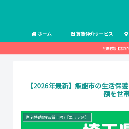
ホーム
賃貸仲介サービス
初期費用無料
【2026年最新】飯能市の生活保護
額を世
住宅扶助額(家賃上限)【エリア別】