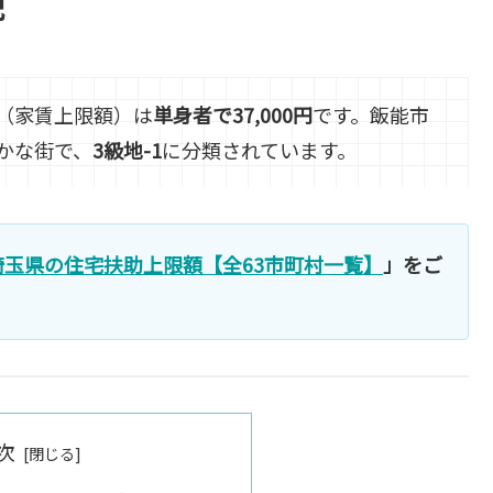
説
（家賃上限額）は
単身者で37,000円
です。飯能市
かな街で、
3級地-1
に分類されています。
埼玉県の住宅扶助上限額【全63市町村一覧】
」をご
次