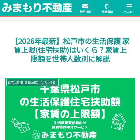
初期費用無料物件や保証人不要の物件も豊富にご用意！相談料無料でも申
請・手続きサポート付き！
無料相談
電話相談
メニュー
【2026年最新】松戸市の生活保護 家
賃上限(住宅扶助)はいくら？家賃上
限額を世帯人数別に解説
住宅扶助額(家賃上限)【エリア別】