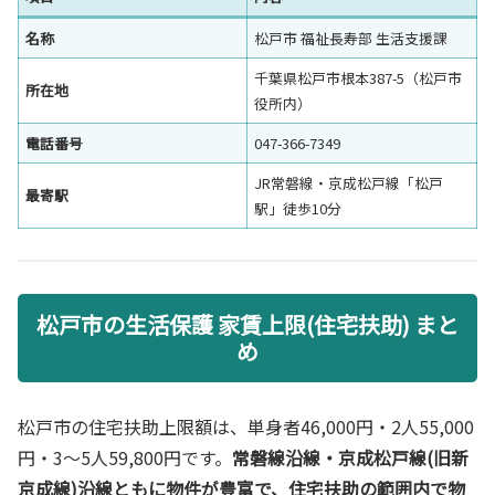
名称
松戸市 福祉長寿部 生活支援課
千葉県松戸市根本387-5（松戸市
所在地
役所内）
電話番号
047-366-7349
JR常磐線・京成松戸線「松戸
最寄駅
駅」徒歩10分
松戸市の生活保護 家賃上限(住宅扶助) まと
め
松戸市の住宅扶助上限額は、単身者46,000円・2人55,000
円・3〜5人59,800円です。
常磐線沿線・京成松戸線(旧新
京成線)沿線ともに物件が豊富で、住宅扶助の範囲内で物