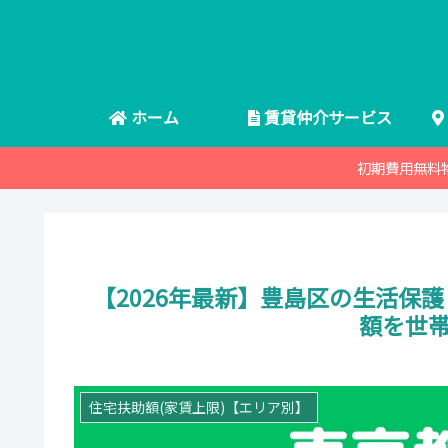
ホーム
賃貸仲介サービス
初期費用無料
【2026年最新】豊島区の生活保護
額を世
住宅扶助額(家賃上限)【エリア別】