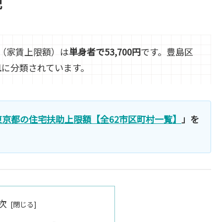
説
（家賃上限額）は
単身者で53,700円
です。豊島区
1
に分類されています。
東京都の住宅扶助上限額【全62市区町村一覧】
」を
次