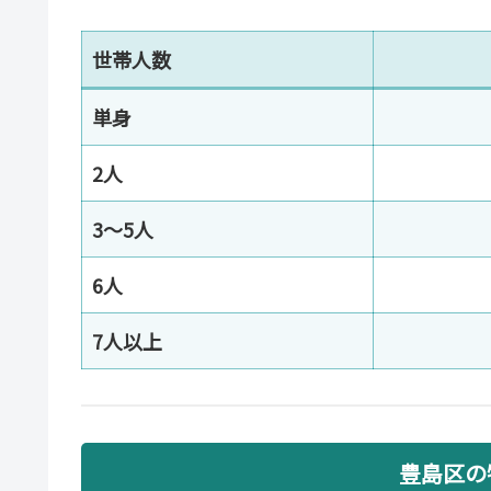
世帯人数
単身
2人
3〜5人
6人
7人以上
豊島区の