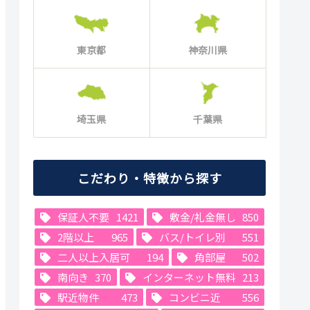
東京都
神奈川県
埼玉県
千葉県
こだわり・特徴から探す
保証人不要
1421
敷金/礼金無し
850
2階以上
965
バス/トイレ別
551
二人以上入居可
194
角部屋
502
南向き
370
インターネット無料
213
駅近物件
473
コンビニ近
556