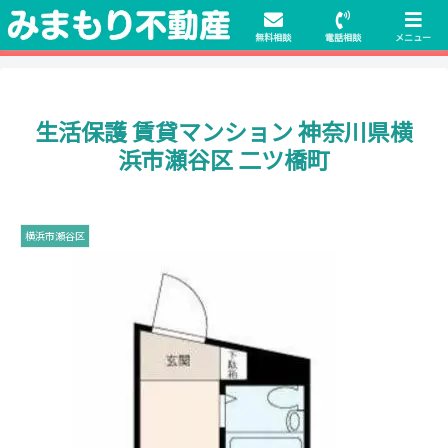
初期費用無料物件や保証人不要の物件も豊富にご用意！相談料無料でも申
請・手続きサポート付き！
無料相談
電話相談
メニュー
生活保護 賃貸マンション 神奈川県横
浜市瀬谷区 二ツ橋町
横浜市瀬谷区