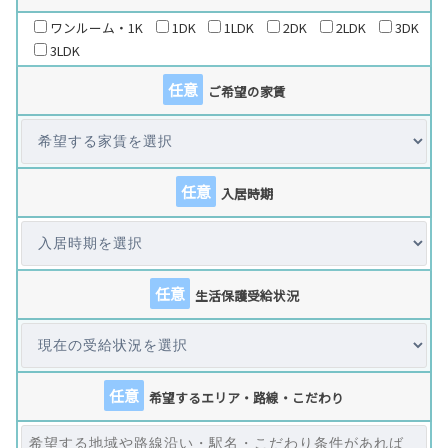
ワンルーム・1K
1DK
1LDK
2DK
2LDK
3DK
3LDK
任意
ご希望の家賃
任意
入居時期
任意
生活保護受給状況
任意
希望するエリア・路線・こだわり