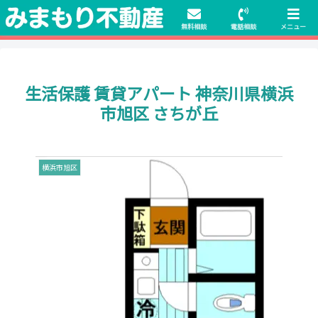
初期費用無料物件や保証人不要の物件も豊富にご用意！相談料無料でも申
請・手続きサポート付き！
無料相談
電話相談
メニュー
生活保護 賃貸アパート 神奈川県横浜
市旭区 さちが丘
横浜市旭区