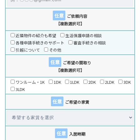
任意
ご依頼内容
【複数選択可】
近隣物件の紹介も希望
生活保護申請の相談
各種申請手続きのサポート
審査手続きの相談
引越について
その他
任意
ご希望の間取り
【複数選択可】
ワンルーム・1K
1DK
1LDK
2DK
2LDK
3DK
3LDK
任意
ご希望の家賃
任意
入居時期