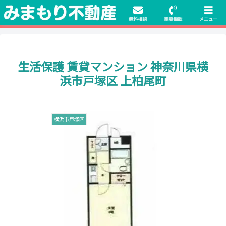
初期費用無料物件や保証人不要の物件も豊富にご用意！相談料無料でも申
請・手続きサポート付き！
無料相談
電話相談
メニュー
生活保護 賃貸マンション 神奈川県横
浜市戸塚区 上柏尾町
横浜市戸塚区