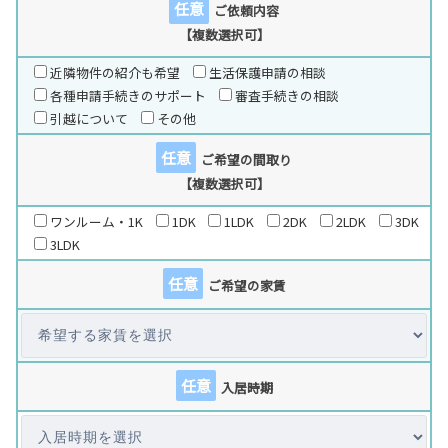
任意
ご依頼内容
【複数選択可】
近隣物件の紹介も希望
生活保護申請の相談
各種申請手続きのサポート
審査手続きの相談
引越について
その他
任意
ご希望の間取り
【複数選択可】
ワンルーム・1K
1DK
1LDK
2DK
2LDK
3DK
3LDK
任意
ご希望の家賃
任意
入居時期