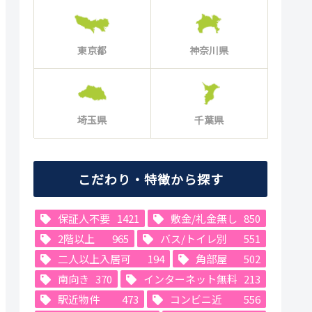
東京都
神奈川県
埼玉県
千葉県
こだわり・特徴から探す
保証人不要
1421
敷金/礼金無し
850
2階以上
965
バス/トイレ別
551
二人以上入居可
194
角部屋
502
南向き
370
インターネット無料
213
駅近物件
473
コンビニ近
556