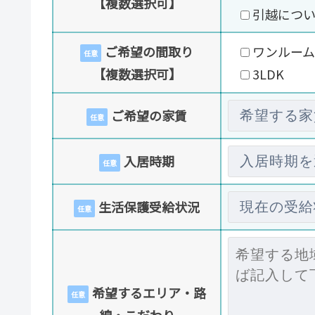
【複数選択可】
引越につ
ご希望の間取り
ワンルーム
任意
【複数選択可】
3LDK
ご希望の家賃
任意
入居時期
任意
生活保護受給状況
任意
希望するエリア・路
任意
線・こだわり