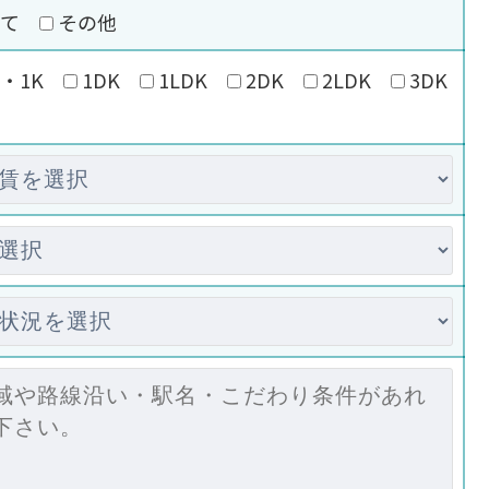
いて
その他
・1K
1DK
1LDK
2DK
2LDK
3DK