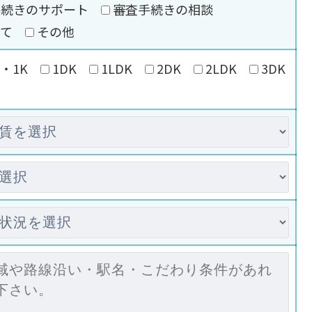
手続きのサポート
審査手続きの相談
いて
その他
・1K
1DK
1LDK
2DK
2LDK
3DK