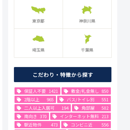
東京都
神奈川県
埼玉県
千葉県
こだわり・特徴から探す
保証人不要
1421
敷金/礼金無し
850
2階以上
965
バス/トイレ別
551
二人以上入居可
194
角部屋
502
南向き
370
インターネット無料
213
駅近物件
473
コンビニ近
556