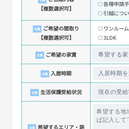
各種申請
【複数選択可】
引越につ
ご希望の間取り
ワンルーム
任意
【複数選択可】
3LDK
ご希望の家賃
任意
入居時期
任意
生活保護受給状況
任意
希望するエリア・路
任意