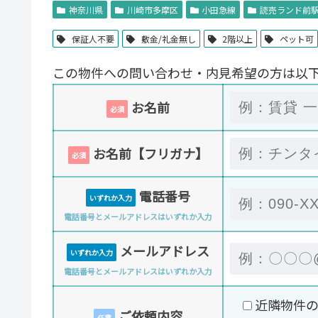
神奈川県
川崎市多摩区
小田急線
読売ランド前
保証人不要
敷金/礼金無し
2階以上
ペット可
この物件への問い合わせ・内見希望の方は以
お名前
必須
お名前【フリガナ】
必須
電話番号
いずれか入力
電話番号とメールアドレスはいずれか入力
メールアドレス
いずれか入力
電話番号とメールアドレスはいずれか入力
近隣物件
ご依頼内容
任意