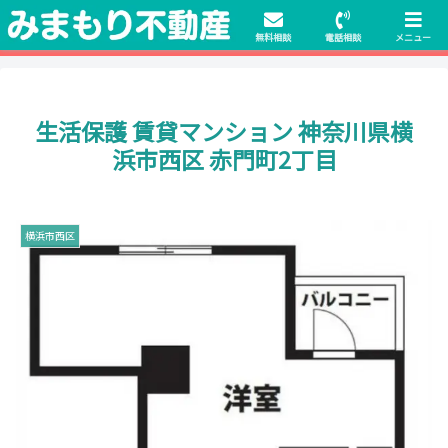
初期費用無料物件や保証人不要の物件も豊富にご用意！相談料無料でも申
請・手続きサポート付き！
無料相談
電話相談
メニュー
生活保護 賃貸マンション 神奈川県横
浜市西区 赤門町2丁目
横浜市西区