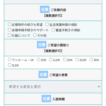
任意
ご依頼内容
【複数選択可】
近隣物件の紹介も希望
生活保護申請の相談
各種申請手続きのサポート
審査手続きの相談
引越について
その他
任意
ご希望の間取り
【複数選択可】
ワンルーム・1K
1DK
1LDK
2DK
2LDK
3DK
3LDK
任意
ご希望の家賃
任意
入居時期