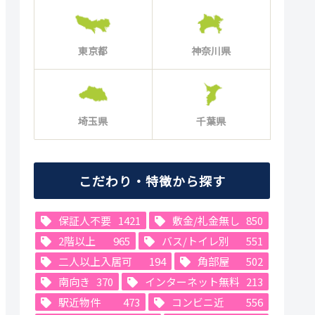
東京都
神奈川県
埼玉県
千葉県
こだわり・特徴から探す
保証人不要
1421
敷金/礼金無し
850
2階以上
965
バス/トイレ別
551
二人以上入居可
194
角部屋
502
南向き
370
インターネット無料
213
駅近物件
473
コンビニ近
556