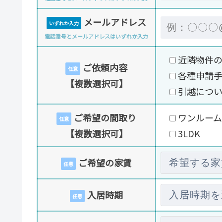
メールアドレス
いずれか入力
電話番号とメールアドレスはいずれか入力
近隣物件
ご依頼内容
任意
各種申請
【複数選択可】
引越につ
ご希望の間取り
ワンルーム
任意
【複数選択可】
3LDK
ご希望の家賃
任意
入居時期
任意