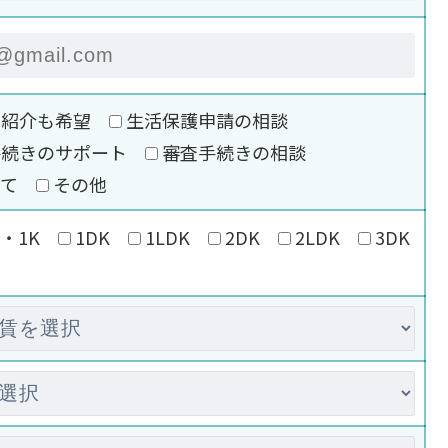
の紹介も希望
生活保護申請の相談
手続きのサポート
審査手続きの相談
いて
その他
・1K
1DK
1LDK
2DK
2LDK
3DK