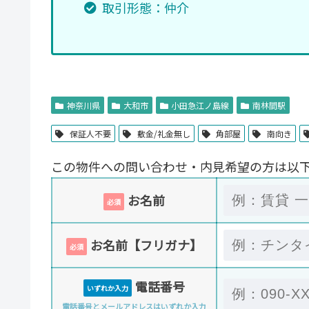
取引形態：仲介
神奈川県
大和市
小田急江ノ島線
南林間駅
保証人不要
敷金/礼金無し
角部屋
南向き
この物件への問い合わせ・内見希望の方は以
お名前
必須
お名前【フリガナ】
必須
電話番号
いずれか入力
電話番号とメールアドレスはいずれか入力