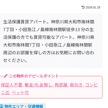
2026.01.28
生活保護賃貸アパート。神奈川県大和市南林間
7丁目・小田急江ノ島線南林間駅徒歩13 分の生
活保護の方でも賃貸可能なアパート。神奈川県
大和市南林間7丁目・小田急江ノ島線南林間駅
周辺のお部屋を探しの方はお気軽にお問い合わ
せください。
この物件のアピールポイント
保証人不要
, 
敷金/礼金無し
, 
角部屋
, 
南向き
, 
コンビ
ニ近
, 
ペット可
物件エリア・交通情報