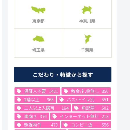
東京都
神奈川県
埼玉県
千葉県
こだわり・特徴から探す
保証人不要
1421
敷金/礼金無し
850
2階以上
965
バス/トイレ別
551
二人以上入居可
194
角部屋
502
南向き
370
インターネット無料
213
駅近物件
473
コンビニ近
556