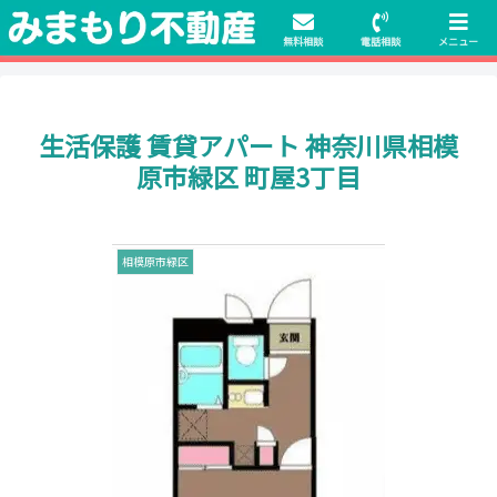
初期費用無料物件や保証人不要の物件も豊富にご用意！相談料無料でも申
請・手続きサポート付き！
無料相談
電話相談
メニュー
生活保護 賃貸アパート 神奈川県相模
原市緑区 町屋3丁目
相模原市緑区