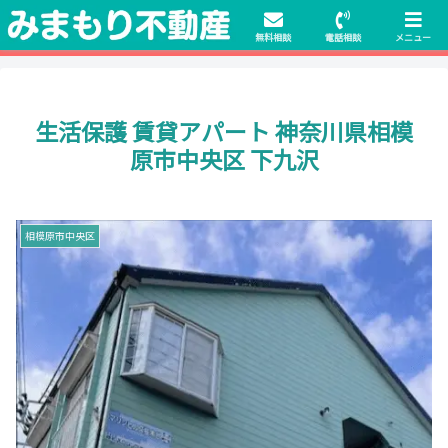
初期費用無料物件や保証人不要の物件も豊富にご用意！相談料無料でも申
請・手続きサポート付き！
無料相談
電話相談
メニュー
生活保護 賃貸アパート 神奈川県相模
原市中央区 下九沢
相模原市中央区