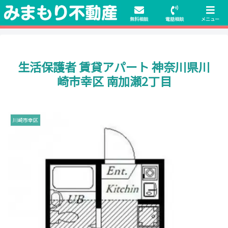
初期費用無料物件や保証人不要の物件も豊富にご用意！相談料無料でも申
請・手続きサポート付き！
無料相談
電話相談
メニュー
生活保護者 賃貸アパート 神奈川県川
崎市幸区 南加瀬2丁目
川崎市幸区