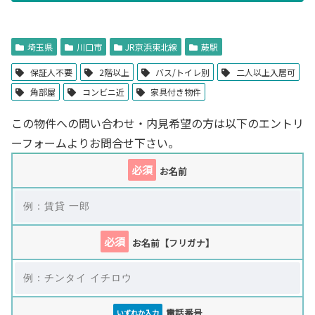
埼玉県
川口市
JR京浜東北線
蕨駅
保証人不要
2階以上
バス/トイレ別
二人以上入居可
角部屋
コンビニ近
家具付き物件
この物件への問い合わせ・内見希望の方は以下のエントリ
ーフォームよりお問合せ下さい。
必須
お名前
必須
お名前【フリガナ】
電話番号
いずれか入力