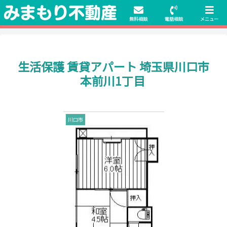
初期費用無料物件や保証人不要の物件も豊富にご用意！相談料無料でも申
請・手続きサポート付き！
無料相談
電話相談
メニュー
生活保護 賃貸アパート 埼玉県川口市
本前川1丁目
川口市