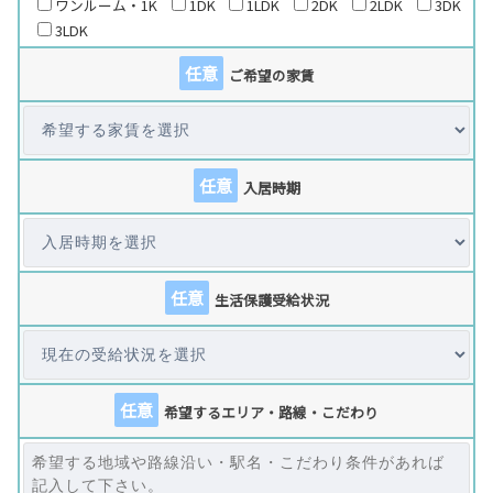
ワンルーム・1K
1DK
1LDK
2DK
2LDK
3DK
3LDK
任意
ご希望の家賃
任意
入居時期
任意
生活保護受給状況
任意
希望するエリア・路線・こだわり