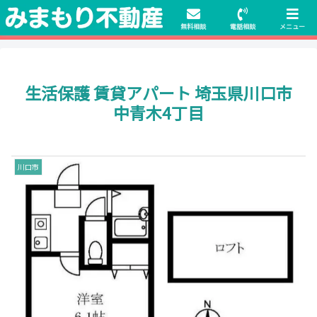
初期費用無料物件や保証人不要の物件も豊富にご用意！相談料無料でも申
請・手続きサポート付き！
無料相談
電話相談
メニュー
生活保護 賃貸アパート 埼玉県川口市
中青木4丁目
川口市