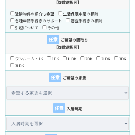
【複数選択可】
近隣物件の紹介も希望
生活保護申請の相談
各種申請手続きのサポート
審査手続きの相談
引越について
その他
任意
ご希望の間取り
【複数選択可】
ワンルーム・1K
1DK
1LDK
2DK
2LDK
3DK
3LDK
任意
ご希望の家賃
任意
入居時期