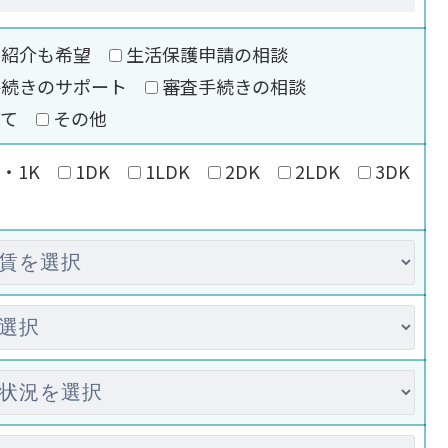
の紹介も希望
生活保護申請の相談
手続きのサポート
審査手続きの相談
いて
その他
・1K
1DK
1LDK
2DK
2LDK
3DK