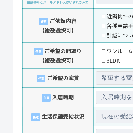
電話番号とメールアドレスはいずれか入力
近隣物件
ご依頼内容
任意
各種申請
【複数選択可】
引越につ
ご希望の間取り
ワンルーム
任意
【複数選択可】
3LDK
ご希望の家賃
任意
入居時期
任意
生活保護受給状況
任意