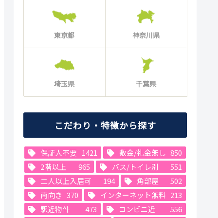
東京都
神奈川県
埼玉県
千葉県
こだわり・特徴から探す
保証人不要
1421
敷金/礼金無し
850
2階以上
965
バス/トイレ別
551
二人以上入居可
194
角部屋
502
南向き
370
インターネット無料
213
駅近物件
473
コンビニ近
556