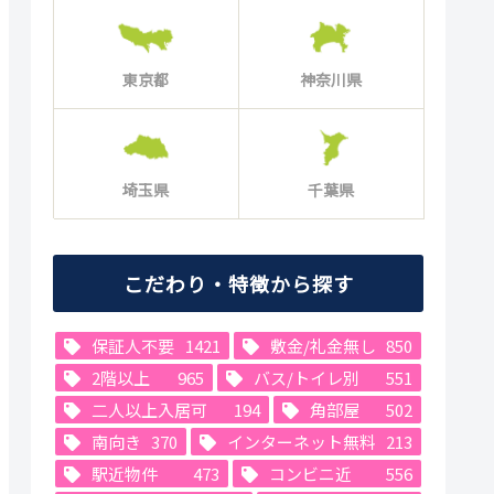
東京都
神奈川県
埼玉県
千葉県
こだわり・特徴から探す
保証人不要
1421
敷金/礼金無し
850
2階以上
965
バス/トイレ別
551
二人以上入居可
194
角部屋
502
南向き
370
インターネット無料
213
駅近物件
473
コンビニ近
556