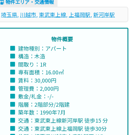
物件エリア・交通情報
埼玉県
, 
川越市
, 
東武東上線
, 
上福岡駅
, 
新河岸駅
物件概要
建物種別：アパート
構造：木造
間取り：1R
専有面積：16.00㎡
賃料：30,000円
管理費：2,000円
敷金/礼金：-/-
階層：2階部分/2階建
築年数：1990年7月
交通：東武東上線新河岸駅 徒歩15 分
交通：東武東上線上福岡駅 徒歩30分