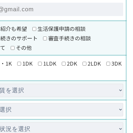
の紹介も希望
生活保護申請の相談
手続きのサポート
審査手続きの相談
いて
その他
・1K
1DK
1LDK
2DK
2LDK
3DK