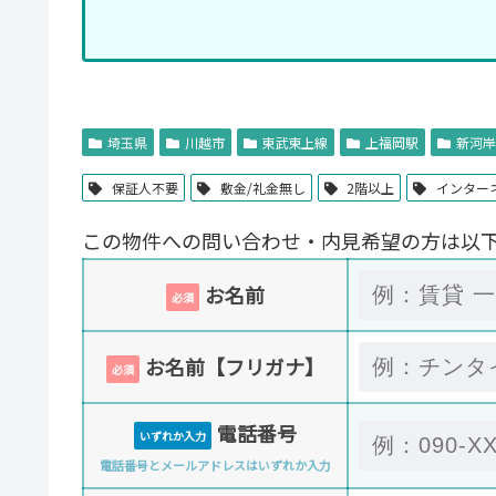
埼玉県
川越市
東武東上線
上福岡駅
新河岸
保証人不要
敷金/礼金無し
2階以上
インター
この物件への問い合わせ・内見希望の方は以
お名前
必須
お名前【フリガナ】
必須
電話番号
いずれか入力
電話番号とメールアドレスはいずれか入力