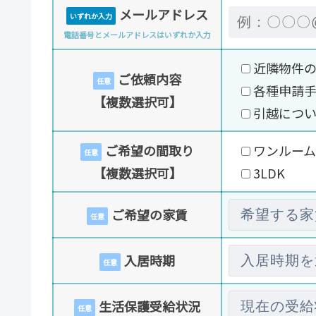
メールアドレス
いずれか入力
電話番号とメールアドレスはいずれか入力
近隣物件
ご依頼内容
任意
各種申請
【複数選択可】
引越につ
ご希望の間取り
ワンルーム
任意
【複数選択可】
3LDK
ご希望の家賃
任意
入居時期
任意
生活保護受給状況
任意