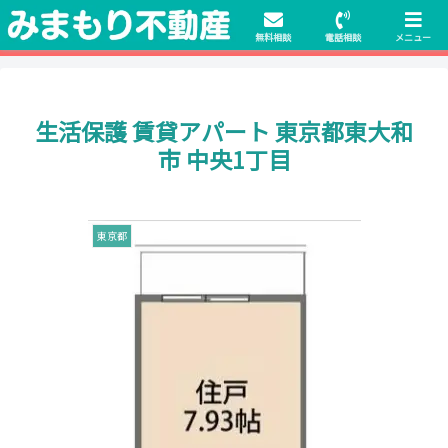
初期費用無料物件や保証人不要の物件も豊富にご用意！相談料無料でも申
請・手続きサポート付き！
無料相談
電話相談
メニュー
生活保護 賃貸アパート 東京都東大和
市 中央1丁目
東京都