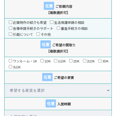
任意
ご依頼内容
【複数選択可】
近隣物件の紹介も希望
生活保護申請の相談
各種申請手続きのサポート
審査手続きの相談
引越について
その他
任意
ご希望の間取り
【複数選択可】
ワンルーム・1K
1DK
1LDK
2DK
2LDK
3DK
3LDK
任意
ご希望の家賃
任意
入居時期