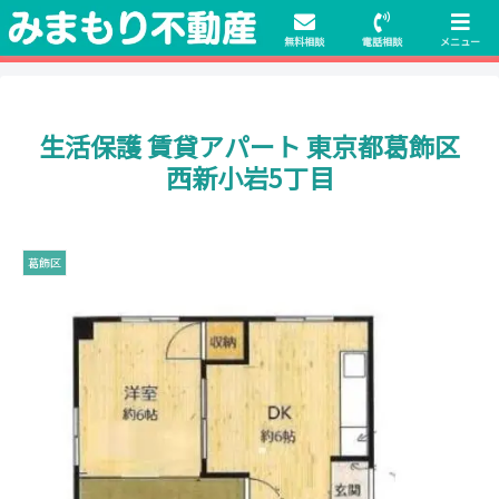
初期費用無料物件や保証人不要の物件も豊富にご用意！相談料無料でも申
請・手続きサポート付き！
無料相談
電話相談
メニュー
生活保護 賃貸アパート 東京都葛飾区
西新小岩5丁目
葛飾区