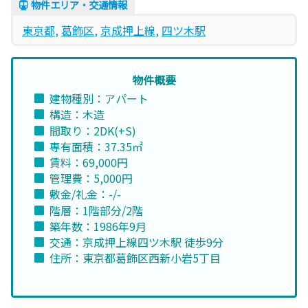
物件エリア・交通情報
東京都
, 
葛飾区
, 
京成押上線
, 
四ツ木駅
物件概要
建物種別：アパート
構造：木造
間取り：2DK(+S)
専有面積：37.35㎡
賃料：69,000円
管理費：5,000円
敷金/礼金：-/-
階層：1階部分/2階
築年数：1986年9月
交通：京成押上線四ツ木駅 徒歩9分
住所：東京都葛飾区西新小岩5丁目