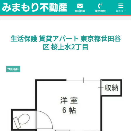
初期費用無料物件や保証人不要の物件も豊富にご用意！相談料無料でも申
請・手続きサポート付き！
無料相談
電話相談
メニュー
生活保護 賃貸アパート 東京都世田谷
区 桜上水2丁目
世田谷区