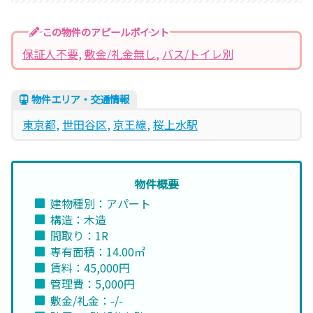
この物件のアピールポイント
保証人不要
, 
敷金/礼金無し
, 
バス/トイレ別
物件エリア・交通情報
東京都
, 
世田谷区
, 
京王線
, 
桜上水駅
物件概要
建物種別：アパート
構造：木造
間取り：1R
専有面積：14.00㎡
賃料：45,000円
管理費：5,000円
敷金/礼金：-/-