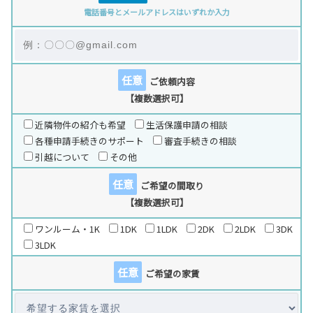
電話番号とメールアドレスはいずれか入力
任意
ご依頼内容
【複数選択可】
近隣物件の紹介も希望
生活保護申請の相談
各種申請手続きのサポート
審査手続きの相談
引越について
その他
任意
ご希望の間取り
【複数選択可】
ワンルーム・1K
1DK
1LDK
2DK
2LDK
3DK
3LDK
任意
ご希望の家賃