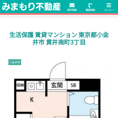
初期費用無料物件や保証人不要の物件も豊富にご用意！相談料無料でも申
請・手続きサポート付き！
無料相談
電話相談
メニュー
生活保護 賃貸マンション 東京都小金
井市 貫井南町3丁目
小金井市