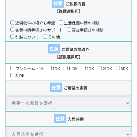
任意
ご依頼内容
【複数選択可】
近隣物件の紹介も希望
生活保護申請の相談
各種申請手続きのサポート
審査手続きの相談
引越について
その他
任意
ご希望の間取り
【複数選択可】
ワンルーム・1K
1DK
1LDK
2DK
2LDK
3DK
3LDK
任意
ご希望の家賃
任意
入居時期