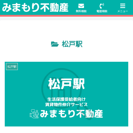
初期費用無料物件や保証人不要の物件も豊富にご用意！相談料無料でも申
請・手続きサポート付き！
無料相談
電話相談
メニュー
松戸駅
松戸駅