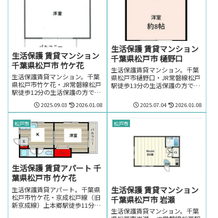
生活保護 賃貸マンション
生活保護 賃貸マンション
千葉県松戸市 樋野口
千葉県松戸市 竹ケ花
生活保護賃貸マンション。千葉
生活保護賃貸マンション。千葉
県松戸市樋野口・JR常磐線松戸
県松戸市竹ケ花・JR常磐線松戸
駅徒歩13分の生活保護の方でも
駅徒歩12分の生活保護の方でも
賃貸可能なマンション。千葉県
賃貸可能なマンション。千葉県
松戸市樋野口・JR常磐線松戸駅
2025.09.03
2026.01.08
2025.07.04
2026.01.08
松戸市竹ケ花・JR常磐線松戸駅
周辺のお部屋を探しの方はお気
周辺のお部屋を探しの方はお気
軽にお問い合わせください。
軽にお問い合わせください。
松戸市
松戸市
生活保護 賃貸アパート 千
葉県松戸市 竹ケ花
生活保護 賃貸マンション
生活保護賃貸アパート。千葉県
松戸市竹ケ花・京成松戸線（旧
千葉県松戸市 岩瀬
新京成線）上本郷駅徒歩11分の
生活保護賃貸マンション。千葉
生活保護の方でも賃貸可能なア