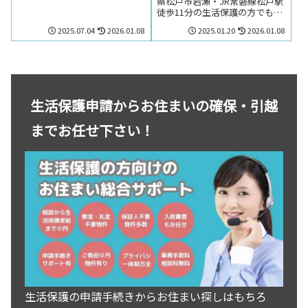
県松戸市岩瀬・JR常磐線松戸駅
パート。千葉県松戸市竹ケ花・
徒歩11分の生活保護の方でも賃
京成松戸線（旧新京成線）上本
貸可能なマンション。千葉県松
郷駅周辺のお部屋を探しの方は
2025.07.04
2026.01.08
2025.01.20
2026.01.08
戸市岩瀬・JR常磐線松戸駅周辺
お気軽にお問い合わせくださ
のお部屋を探しの方はお気軽に
い。
お問い合わせください。
生活保護申請からお住まいの確保・引越
までお任せ下さい！
生活保護の申請手続きからお住まい探しはもちろ