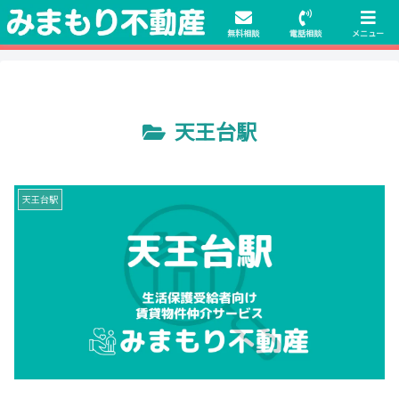
初期費用無料物件や保証人不要の物件も豊富にご用意！相談料無料でも申
請・手続きサポート付き！
無料相談
電話相談
メニュー
天王台駅
天王台駅