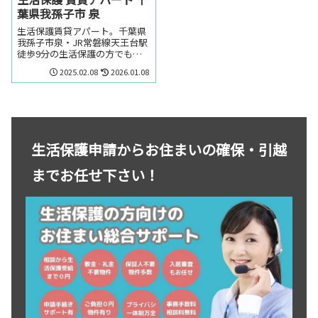
葉県我孫子市 泉
生活保護賃貸アパート。千葉県
我孫子市泉・JR常磐線天王台駅
徒歩9分の生活保護の方でも賃
貸可能な賃貸アパート。千葉県
2025.02.08
2026.01.08
我孫子市泉・JR常磐線天王台駅
周辺のお部屋を探しの方はお気
軽にお問い合わせください。
生活保護申請からお住まいの確保・引越
までお任せ下さい！