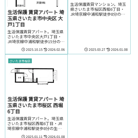
生活保護賃貸マンション。埼玉
県さいたま市桜区西堀6丁目・
生活保護 賃貸アパート 埼
JR埼京線中浦和駅徒歩8分の生
玉県さいたま市中央区 大
活保護の方でも賃貸可能なマン
戸1丁目
ション。埼玉県さいたま市桜区
西堀6丁目・JR埼京線中浦和駅
生活保護賃貸アパート。埼玉県
周辺のお部屋を探しの方はお気
さいたま市中央区大戸1丁目・
軽にお問い合わせください。
JR埼京線中浦和駅徒歩15分の生
活保護の方でも賃貸可能なアパ
2025.10.15
2026.02.06
2025.03.27
2026.01.08
ート。埼玉県さいたま市中央区
大戸1丁目・JR埼京線中浦和駅
周辺のお部屋を探しの方はお気
さいたま市桜区
軽にお問い合わせください。
生活保護 賃貸アパート 埼
玉県さいたま市桜区 西堀
6丁目
生活保護賃貸アパート。埼玉県
さいたま市桜区西堀6丁目・JR
埼京線中浦和駅徒歩8分の生活
保護の方でも賃貸可能なアパー
2025.01.11
2026.01.08