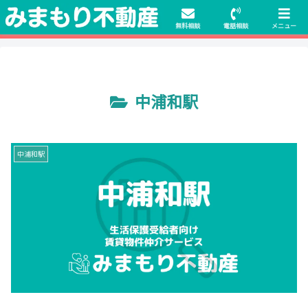
初期費用無料物件や保証人不要の物件も豊富にご用意！相談料無料でも申
請・手続きサポート付き！
無料相談
電話相談
メニュー
中浦和駅
中浦和駅