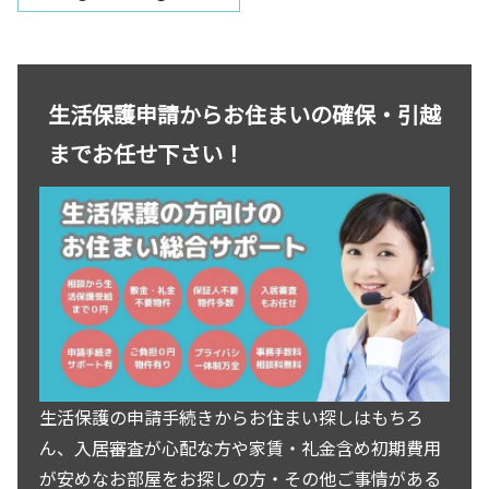
ト。埼玉県さいたま市桜区西堀
6丁目・JR埼京線中浦和駅周辺
のお部屋を探しの方はお気軽に
お問い合わせください。
生活保護申請からお住まいの確保・引越
までお任せ下さい！
生活保護の申請手続きからお住まい探しはもちろ
ん、入居審査が心配な方や家賃・礼金含め初期費用
が安めなお部屋をお探しの方・その他ご事情がある