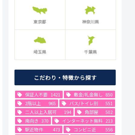
東京都
神奈川県
埼玉県
千葉県
こだわり・特徴から探す
保証人不要
1421
敷金/礼金無し
850
2階以上
965
バス/トイレ別
551
二人以上入居可
194
角部屋
502
南向き
370
インターネット無料
213
駅近物件
473
コンビニ近
556