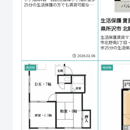
25分の生活保護の方でも賃貸可能な賃
貸アパート。埼玉県所沢市小手指南4
目・西武池袋線小手指駅周辺のお部屋
生活保護 賃
を探しの方はお気軽にお問い合わせく
ださい。
県所沢市 北
生活保護賃貸マ
市北野南1丁目
歩25分の生活
マンション。生
2026.02.06
沢市北野南1丁
周辺のお部屋を
問い合わせくだ
所沢市
所沢市