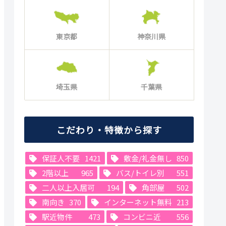
東京都
神奈川県
埼玉県
千葉県
こだわり・特徴から探す
保証人不要
1421
敷金/礼金無し
850
2階以上
965
バス/トイレ別
551
二人以上入居可
194
角部屋
502
南向き
370
インターネット無料
213
駅近物件
473
コンビニ近
556