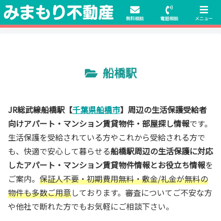
初期費用無料物件や保証人不要の物件も豊富にご用意！相談料無料でも申
請・手続きサポート付き！
無料相談
電話相談
メニュー
船橋駅
JR総武線船橋駅【
千葉県船橋市
】周辺の生活保護受給者
向けアパート・マンション賃貸物件・部屋探し情報
です。
生活保護を受給されている方やこれから受給される方で
も、快適で安心して暮らせる
船橋駅
周辺の生活保護に対応
したアパート・マンション賃貸物件情報とお役立ち情報
を
ご案内。
保証人不要・初期費用無料・敷金/礼金が無料の
物件も多数ご用意
しております。審査についてご不安な方
や他社で断れた方でもお気軽にご相談下さい。