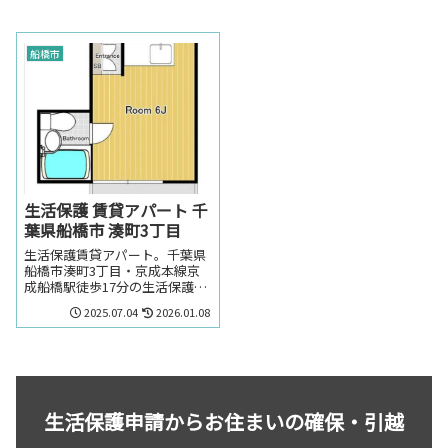
船橋市
生活保護 賃貸アパート 千
葉県船橋市 湊町3丁目
生活保護賃貸アパート。千葉県
船橋市湊町3丁目・京成本線京
成船橋駅徒歩17分の生活保護の
方でも賃貸可能なアパート。千
2025.07.04
2026.01.08
葉県船橋市湊町3丁目・京成本
線京成船橋駅周辺のお部屋を探
しの方はお気軽にお問い合わせ
ください。
生活保護申請からお住まいの確保・引越