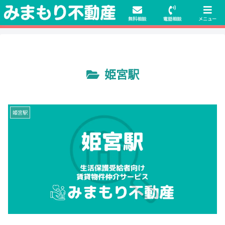
初期費用無料物件や保証人不要の物件も豊富にご用意！相談料無料でも申
請・手続きサポート付き！
無料相談
電話相談
メニュー
姫宮駅
姫宮駅