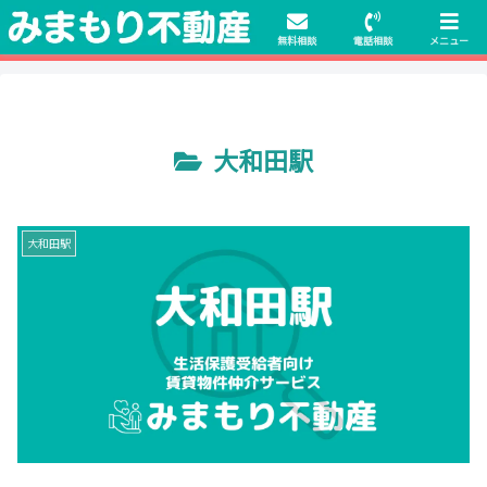
初期費用無料物件や保証人不要の物件も豊富にご用意！相談料無料でも申
請・手続きサポート付き！
無料相談
電話相談
メニュー
大和田駅
大和田駅