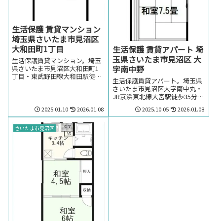
生活保護 賃貸マンション
埼玉県さいたま市見沼区
大和田町1丁目
生活保護 賃貸アパート 埼
玉県さいたま市見沼区 大
生活保護賃貸マンション。埼玉
字南中野
県さいたま市見沼区大和田町1
丁目・東武野田線大和田駅徒歩
生活保護賃貸アパート。埼玉県
7分の生活保護の方でも賃貸可
さいたま市見沼区大字南中丸・
能なマンション。生活保護の方
JR京浜東北線大宮駅徒歩35分
で埼玉県さいたま市見沼区大和
(バス10分)の生活保護の方でも
田町1丁目・東武野田線大和田
2025.01.10
2026.01.08
2025.10.05
2026.01.08
賃貸可能なアパート。埼玉県さ
駅周辺のお部屋を探しの方はお
いたま市見沼区大字南中丸・JR
気軽にお問い合わせください。
京浜東北線大宮駅周辺のお部屋
さいたま市見沼区
を探しの方はお気軽にお問い合
わせください。