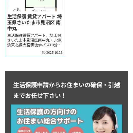
生活保護 賃貸アパート 埼
玉県さいたま市見沼区 南
中丸
生活保護賃貸アパート。埼玉県
さいたま市見沼区南中丸・JR京
浜東北線大宮駅徒歩バス10分の
生活保護の方でも賃貸可能なア
2025.10.18
パート。埼玉県さいたま市見沼
区南中丸・JR京浜東北線大宮駅
周辺のお部屋を探しの方はお気
軽にお問い合わせください。
生活保護申請からお住まいの確保・引越
までお任せ下さい！