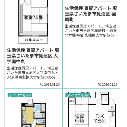
生活保護 賃貸アパート 埼
玉県さいたま市見沼区 堀
崎町
生活保護賃貸アパート。埼玉県
さいたま市見沼区堀崎町・JR東
北本線/宇都宮線東大宮駅徒歩
20分の生活保護の方でも賃貸可
能なアパート。埼玉県さいたま
市見沼区堀崎町・JR東北本線/
生活保護 賃貸アパート 埼
宇都宮線東大宮駅周辺のお部屋
玉県さいたま市見沼区 大
を探しの方はお気軽にお問い合
字南中丸
わせください。
生活保護賃貸アパート。埼玉県
さいたま市見沼区大字南中丸・
JR京浜東北線大宮駅徒歩35分
(バス10分)の生活保護の方でも
2026.01.26
2026.01.26
賃貸可能なアパート。埼玉県さ
いたま市見沼区大字南中丸・JR
京浜東北線大宮駅周辺のお部屋
さいたま市見沼区
さいたま市見沼区
を探しの方はお気軽にお問い合
わせください。