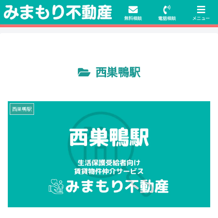
初期費用無料物件や保証人不要の物件も豊富にご用意！相談料無料でも申
請・手続きサポート付き！
無料相談
電話相談
メニュー
西巣鴨駅
西巣鴨駅