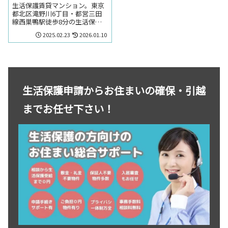
生活保護賃貸マンション。東京
都北区滝野川6丁目・都営三田
線西巣鴨駅徒歩8分の生活保護
の方でも賃貸可能なマンショ
2025.02.23
2026.01.10
ン。東京都北区滝野川6丁目・
都営三田線西巣鴨駅周辺のお部
屋を探しの方はお気軽にお問い
合わせください。
生活保護申請からお住まいの確保・引越
までお任せ下さい！