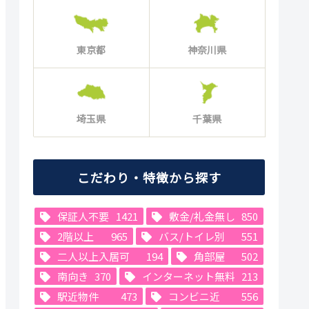
東京都
神奈川県
埼玉県
千葉県
こだわり・特徴から探す
保証人不要
1421
敷金/礼金無し
850
2階以上
965
バス/トイレ別
551
二人以上入居可
194
角部屋
502
南向き
370
インターネット無料
213
駅近物件
473
コンビニ近
556