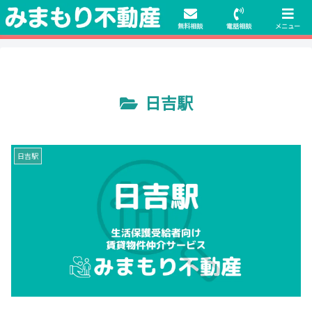
初期費用無料物件や保証人不要の物件も豊富にご用意！相談料無料でも申
請・手続きサポート付き！
無料相談
電話相談
メニュー
日吉駅
日吉駅