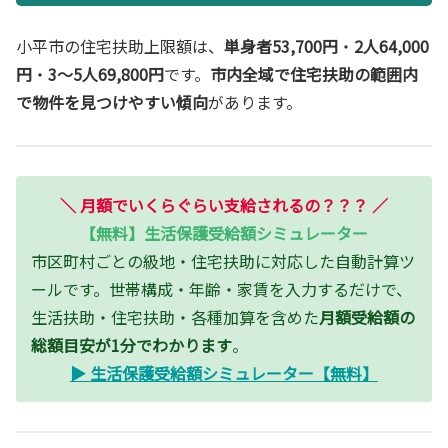
小平市の住宅扶助上限額は、
単身者53,700円
・
2人64,000
円
・
3〜5人69,800円
です。
市内全域で住宅扶助の範囲内
で物件を見つけやすい傾向
があります。
＼
月額でいくらぐらい支給されるの？？？
／
【無料】生活保護受給額シミュレーター
市区町村ごとの級地・住宅扶助に対応した自動計算ツ
ールです。世帯構成・年齢・家賃を入力するだけで、
生活扶助・住宅扶助・各種加算を含めた
月額受給額の
総額目安が1分でわかります
。
▶ 生活保護受給額シミュレーター【無料】