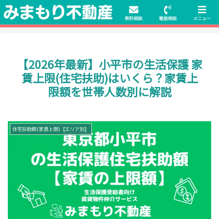
初期費用無料物件や保証人不要の物件も豊富にご用意！相談料無料でも申
請・手続きサポート付き！
無料相談
電話相談
メニュー
【2026年最新】小平市の生活保護 家
賃上限(住宅扶助)はいくら？家賃上
限額を世帯人数別に解説
住宅扶助額(家賃上限)【エリア別】