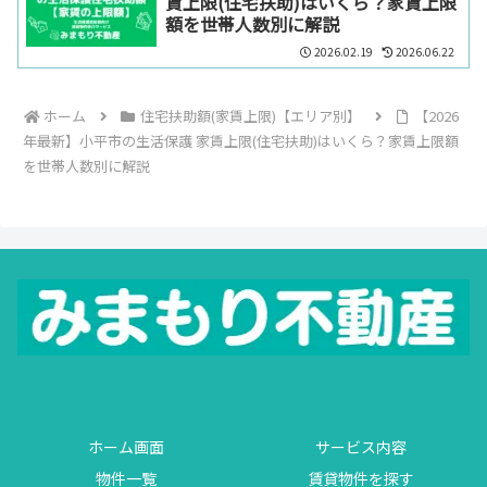
賃上限(住宅扶助)はいくら？家賃上限
額を世帯人数別に解説
2026.02.19
2026.06.22
ホーム
住宅扶助額(家賃上限)【エリア別】
【2026
年最新】小平市の生活保護 家賃上限(住宅扶助)はいくら？家賃上限額
を世帯人数別に解説
ホーム画面
サービス内容
物件一覧
賃貸物件を探す