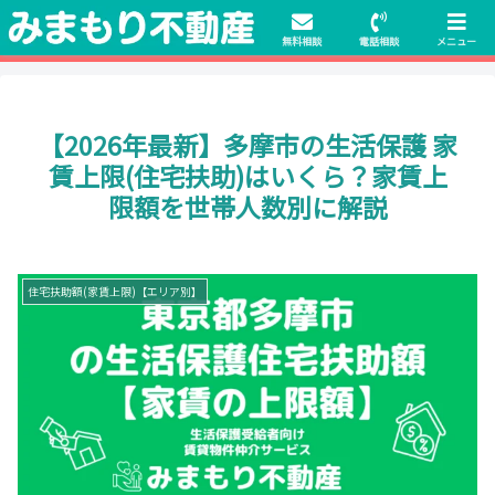
初期費用無料物件や保証人不要の物件も豊富にご用意！相談料無料でも申
請・手続きサポート付き！
無料相談
電話相談
メニュー
【2026年最新】多摩市の生活保護 家
賃上限(住宅扶助)はいくら？家賃上
限額を世帯人数別に解説
住宅扶助額(家賃上限)【エリア別】