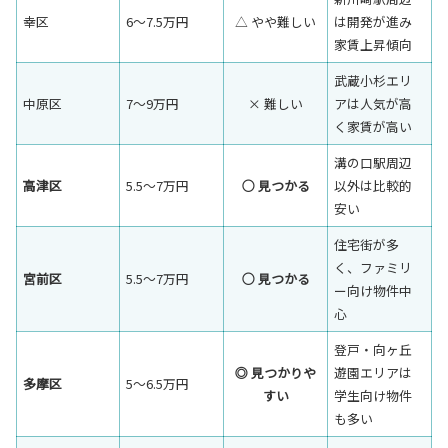
幸区
6〜7.5万円
△ やや難しい
は開発が進み
家賃上昇傾向
武蔵小杉エリ
中原区
7〜9万円
× 難しい
アは人気が高
く家賃が高い
溝の口駅周辺
高津区
5.5〜7万円
○ 見つかる
以外は比較的
安い
住宅街が多
く、ファミリ
宮前区
5.5〜7万円
○ 見つかる
ー向け物件中
心
登戸・向ヶ丘
◎ 見つかりや
遊園エリアは
多摩区
5〜6.5万円
すい
学生向け物件
も多い