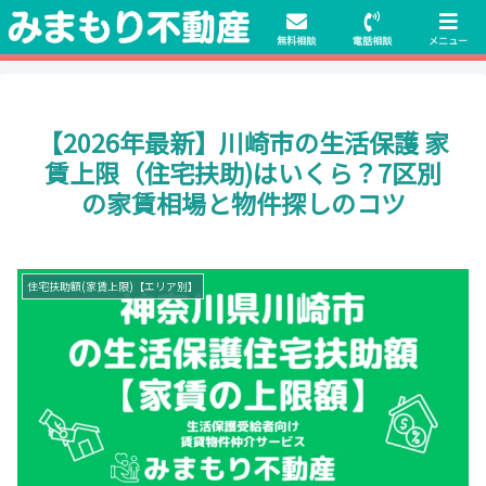
初期費用無料物件や保証人不要の物件も豊富にご用意！相談料無料でも申
請・手続きサポート付き！
無料相談
電話相談
メニュー
【2026年最新】川崎市の生活保護 家
賃上限（住宅扶助)はいくら？7区別
の家賃相場と物件探しのコツ
住宅扶助額(家賃上限)【エリア別】