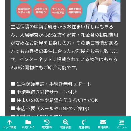
生活保護の申請手続きからお住まい探しはもちろ
ん、入居審査が心配な方や家賃・礼金含め初期費用
が安めなお部屋をお探しの方・その他ご事情がある
方でもお客様の条件に合ったお部屋をお探し致しま
す。インターネットに掲載されている物件はもちろ
ん非公開物件もご紹介可能です。
■ 生活保護申請・手続き無料サポート
■ 申請手続き同行サポート付き
■ 住まいの条件や希望を伝えるだけでOK
■ 来店不要（メールやLINEでご案内）
■ 相談料・手数料も無料
■ 敷金・礼金が無料物件も豊富にご用意
トップ画面
お気に入り
閲覧物件
物件検索
電話相談
無料相談
メニュー