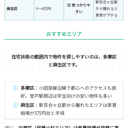
新百合ヶ丘駅
◎ 見つかりや
麻生区
5〜6万円
から離れると
すい
家賃が下がる
おすすめエリア
住宅扶助の範囲内で物件を探しやすいのは、多摩区
と麻生区です。
多摩区
：小田急線沿線で都心へのアクセスも良
好。登戸駅周辺は学生向けの安い物件も多い
麻生区
：新百合ヶ丘駅から離れたエリアは家賃
相場が5万円台と手頃
逆に、
中原区（武蔵小杉エリア）は家賃相場が非常に高