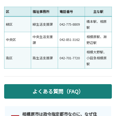
区
福祉事務所
電話番号
主な駅
橋本駅、相原
緑区
緑生活支援課
042-775-8809
駅
中央生活支援
相模原駅、淵
中央区
042-851-3162
課
野辺駅
相模大野駅、
南区
南生活支援課
042-701-7720
小田急相模原
駅
よくある質問（FAQ）
相模原市は政令指定都市なのに、なぜ住