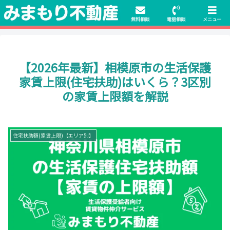
初期費用無料物件や保証人不要の物件も豊富にご用意！相談料無料でも申
請・手続きサポート付き！
無料相談
電話相談
メニュー
【2026年最新】相模原市の生活保護
家賃上限(住宅扶助)はいくら？3区別
の家賃上限額を解説
住宅扶助額(家賃上限)【エリア別】