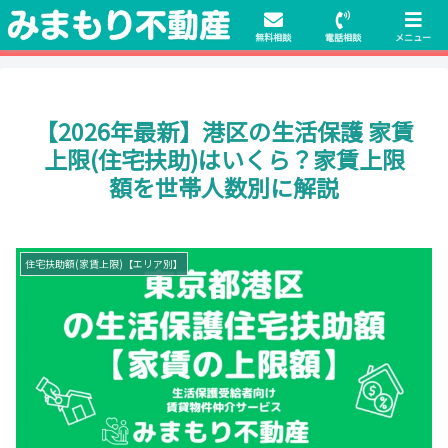
初期費用無料物件や保証人不要の物件も豊富にご用意！相談料無料でも申
請・手続きサポート付き！
無料相談
電話相談
メニュー
【2026年最新】港区の生活保護 家賃
上限(住宅扶助)はいくら？家賃上限
額を世帯人数別に解説
住宅扶助額(家賃上限)【エリア別】