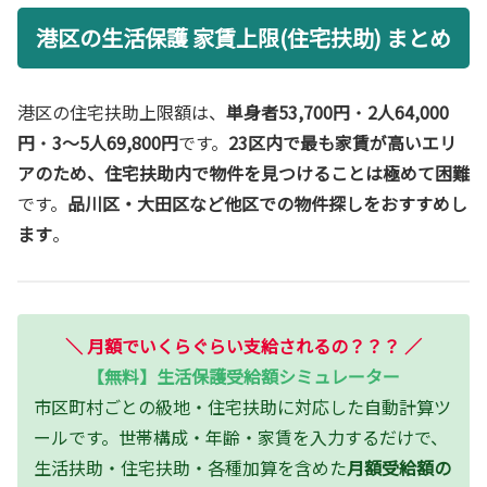
港区の生活保護 家賃上限(住宅扶助) まとめ
港区の住宅扶助上限額は、
単身者53,700円
・
2人64,000
円
・
3〜5人69,800円
です。
23区内で最も家賃が高いエリ
アのため、住宅扶助内で物件を見つけることは極めて困難
です。
品川区・大田区など他区での物件探しをおすすめし
ます
。
＼
月額でいくらぐらい支給されるの？？？
／
【無料】生活保護受給額シミュレーター
市区町村ごとの級地・住宅扶助に対応した自動計算ツ
ールです。世帯構成・年齢・家賃を入力するだけで、
生活扶助・住宅扶助・各種加算を含めた
月額受給額の