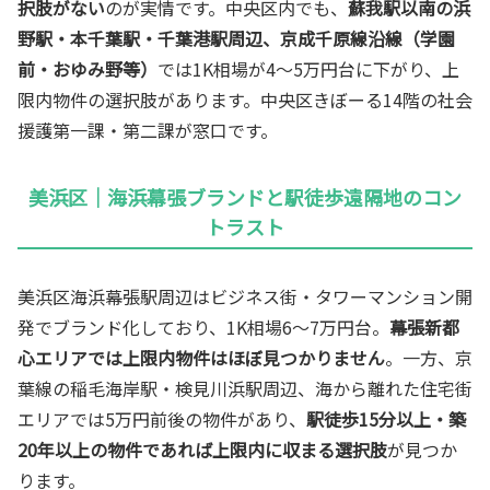
択肢がない
のが実情です。中央区内でも、
蘇我駅以南の浜
野駅・本千葉駅・千葉港駅周辺、京成千原線沿線（学園
前・おゆみ野等）
では1K相場が4〜5万円台に下がり、上
限内物件の選択肢があります。中央区きぼーる14階の社会
援護第一課・第二課が窓口です。
美浜区｜海浜幕張ブランドと駅徒歩遠隔地のコン
トラスト
美浜区海浜幕張駅周辺はビジネス街・タワーマンション開
発でブランド化しており、1K相場6〜7万円台。
幕張新都
心エリアでは上限内物件はほぼ見つかりません
。一方、京
葉線の稲毛海岸駅・検見川浜駅周辺、海から離れた住宅街
エリアでは5万円前後の物件があり、
駅徒歩15分以上・築
20年以上の物件であれば上限内に収まる選択肢
が見つか
ります。