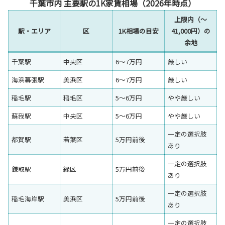
千葉市内 主要駅の1K家賃相場（2026年時点）
上限内（〜
駅・エリア
区
1K相場の目安
41,000円）の
余地
千葉駅
中央区
6〜7万円
厳しい
海浜幕張駅
美浜区
6〜7万円
厳しい
稲毛駅
稲毛区
5〜6万円
やや厳しい
蘇我駅
中央区
5〜6万円
やや厳しい
一定の選択肢
都賀駅
若葉区
5万円前後
あり
一定の選択肢
鎌取駅
緑区
5万円前後
あり
一定の選択肢
稲毛海岸駅
美浜区
5万円前後
あり
一定の選択肢