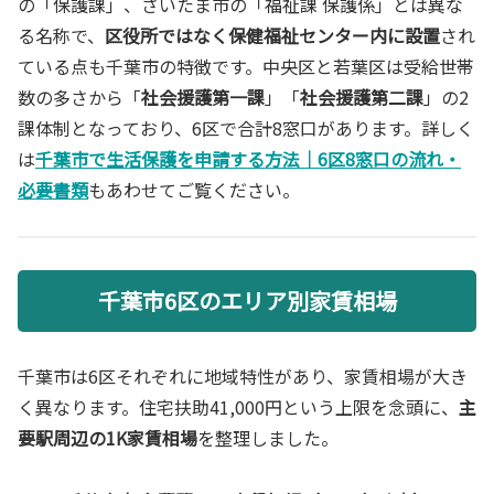
の「保護課」、さいたま市の「福祉課 保護係」とは異な
る名称で、
区役所ではなく保健福祉センター内に設置
され
ている点も千葉市の特徴です。中央区と若葉区は受給世帯
数の多さから「
社会援護第一課
」「
社会援護第二課
」の2
課体制となっており、6区で合計8窓口があります。詳しく
は
千葉市で生活保護を申請する方法｜6区8窓口の流れ・
必要書類
もあわせてご覧ください。
千葉市6区のエリア別家賃相場
千葉市は6区それぞれに地域特性があり、家賃相場が大き
く異なります。住宅扶助41,000円という上限を念頭に、
主
要駅周辺の1K家賃相場
を整理しました。