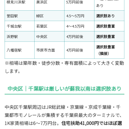
検見川浜駅
美浜区
5万円前後
あり
誉田駅
緑区
4.5〜5万円
選択肢あり
千城台駅
若葉区
4〜4.5万円
選択肢豊富
浜野駅
中央区
4万円前後
選択肢豊富
選択肢豊富
八幡宿駅
市原市方面
4万円前後
（隣接）
※相場は築年数・徒歩分数・専有面積によって大きく変動
します。
中央区｜千葉駅は厳しいが蘇我以南は選択肢あり
中央区千葉駅周辺はJR総武線・京葉線・京成千葉線・千
葉都市モノレールが集積する千葉県最大のターミナルで、
1K家賃相場は6〜7万円台。
住宅扶助41,000円ではほぼ選