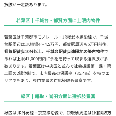
択肢
が一定数あります。
若葉区｜千城台・都賀方面に上限内物件
若葉区は千葉都市モノレール・JR総武本線沿線で、千城
台駅周辺は1K相場4〜4.5万円、都賀駅周辺も5万円前後。
都賀駅徒歩10分以上、千城台駅徒歩遠隔地の築古物件
で
あれば上限41,000円内に余裕を持って収まる選択肢が多
数あります。若葉区は中央区と並んで社会援護第一課・第
二課の2課体制で、市内最高の保護率（35.4‰）を持つエ
リアでもあり、専門業者の対応経験も豊富です。
緑区｜鎌取・誉田方面に選択肢豊富
緑区はJR外房線・京葉線沿線で、鎌取駅周辺は1K相場5万