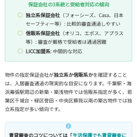
保証会社の3系統と受給者対応の傾向
独立系保証会社
（フォーシーズ、Casa、日本
セーフティー等）: 比較的審査通過しやすい
信販系保証会社
（オリコ、エポス、アプラス
等）: 審査が厳格で受給者は通過困難
LICC加盟系
: 中間的な対応
物件の指定保証会社が
独立系か信販系か
を確認すること
は、入居審査通過の現実的な目安になります。千葉駅・海
浜幕張駅周辺の新築・築浅物件では信販系指定が多く、若
葉区千城台・緑区誉田・中央区蘇我以南の築古物件では独
立系指定が多い傾向です。
賃貸審査のコツについては「
生活保護でも賃貸審査に