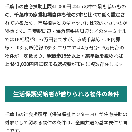
千葉市の住宅扶助上限41,000円は4市の中で最も低いもの
の、
千葉市の家賃相場自体も他の3市と比べて低く設定さ
れている
ため、市場相場とのギャップは比較的小さいのが
特徴です。千葉駅周辺・海浜幕張駅周辺などのターミナル
では1K相場が6〜7万円台ですが、京成千葉線・JR内房
線・JR外房線沿線の郊外エリアでは4万円台〜5万円台の
物件が一定数あり、
駅徒歩15分以上・築年数を緩めれば
上限41,000円内に収まる選択肢
が市内に複数存在します。
生活保護受給者が借りられる物件の条件
千葉市の社会援護課（保健福祉センター内）が住宅扶助の
対象として認める物件の条件は、全国共通の基本要件と同
じです。