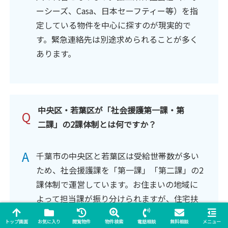
ーシーズ、Casa、日本セーフティー等）を指
定している物件を中心に探すのが現実的で
す。緊急連絡先は別途求められることが多く
あります。
中央区・若葉区が「社会援護第一課・第
Q
二課」の2課体制とは何ですか？
A
千葉市の中央区と若葉区は受給世帯数が多い
ため、社会援護課を「第一課」「第二課」の2
課体制で運営しています。お住まいの地域に
よって担当課が振り分けられますが、住宅扶
助の認定や代理納付制度の運用は市内全体で
トップ画面
お気に入り
閲覧物件
物件検索
電話相談
無料相談
メニュー
統一されています。