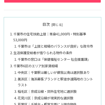
目次
千葉市の住宅扶助上限｜単身41,000円・特別基準
53,000円
千葉市は「上限と相場のバランスが良好」な政令市
生活保護受給者が借りられる物件の条件
千葉市の窓口は「保健福祉センター 社会援護課」
千葉市6区のエリア別家賃相場
中央区｜千葉駅は厳しいが蘇我以南は選択肢あり
美浜区｜海浜幕張ブランドと駅徒歩遠隔地のコント
ラスト
稲毛区｜京成沿線・郊外住宅地に選択肢
花見川区｜京成沿線が現実的な選択肢
若葉区｜千城台・都賀方面に上限内物件