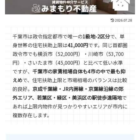
2026.07.28
千葉市は政令指定都市で唯一の
1級地-2区分
で、単
身世帯の住宅扶助上限は
41,000円
です。同じ首都圏
政令市でも横浜市（52,000円）・川崎市（53,700
円）・さいたま市（45,000円）と比べて低い水準
ですが、
千葉市の家賃相場自体も4市の中で最も抑
えめ
で、住宅扶助上限と市場相場のバランスは比較
的良好。
京成千葉線・JR内房線・京葉線沿線の郊
外エリア、若葉区・緑区・美浜区の駅徒歩遠隔地
で
あれば上限内物件が見つかりやすいエリアが市内に
複数存在します。