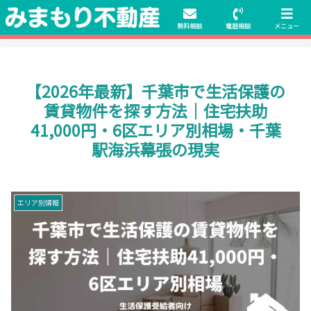
初期費用無料物件や保証人不要の物件も豊富にご用意！相談料無料でも申
請・手続きサポート付き！
無料相談
電話相談
メニュー
【2026年最新】千葉市で生活保護の
賃貸物件を探す方法｜住宅扶助
41,000円・6区エリア別相場・千葉
駅海浜幕張の現実
エリア別情報