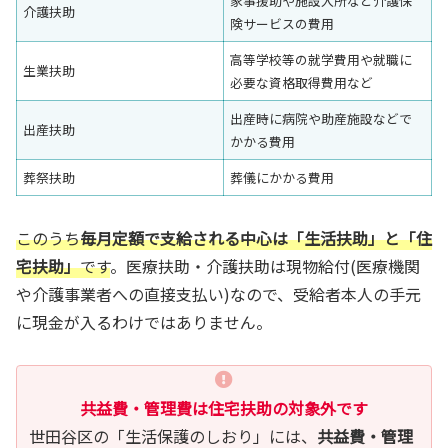
家事援助や施設入所など介護保
介護扶助
険サービスの費用
高等学校等の就学費用や就職に
生業扶助
必要な資格取得費用など
出産時に病院や助産施設などで
出産扶助
かかる費用
葬祭扶助
葬儀にかかる費用
このうち
毎月定額で支給される中心は「生活扶助」と「住
宅扶助」
です
。医療扶助・介護扶助は現物給付(医療機関
や介護事業者への直接支払い)なので、受給者本人の手元
に現金が入るわけではありません。
共益費・管理費は住宅扶助の対象外です
世田谷区の「生活保護のしおり」には、
共益費・管理