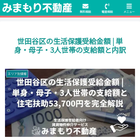
初期費用無料物件や保証人不要の物件も豊富にご用意！相談料無料でも申
請・手続きサポート付き！
無料相談
電話相談
メニュー
世田谷区の生活保護受給金額 | 単
身・母子・3人世帯の支給額と内訳
エリア別情報