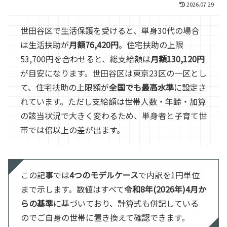
2026.07.29
世田谷区で生活保護を受けると、単身30代の場合
は生活扶助が
月額76,420円
。住宅扶助の上限
53,700円を合わせると、総支給額は
月額130,120円
が目安になります。世田谷区は東京23区の一区とし
て、住宅扶助の上限額が
全国でも最高水準
に設定さ
れています。ただし支給額は世帯人数・年齢・加算
の該当状況で大きく変わるため、単身者と子育て世
帯では倍以上の差が出ます。
この記事では
4つのモデルケース
で内訳を1円単位
まで示します。数値はすべて
令和8年(2026年)4月か
らの基準
に基づいており、計算式も併記している
のでご自身の世帯に置き換えて確認できます。