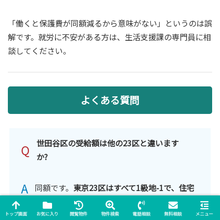
「働くと保護費が同額減るから意味がない」というのは誤
解です。就労に不安がある方は、生活支援課の専門員に相
談してください。
よくある質問
世田谷区の受給額は他の23区と違います
Q
か?
A
同額です。
東京23区はすべて1級地-1で、住宅
扶助の個別告示額も同一
のため、新宿区・渋
谷区・港区などと支給額に差はありません。
トップ画面
お気に入り
閲覧物件
物件検索
電話相談
無料相談
メニュー