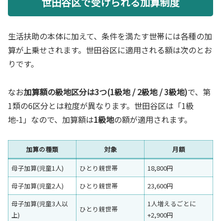
世田谷区で受けられる加算制度
生活扶助の本体に加えて、条件を満たす世帯には各種の加
算が上乗せされます。世田谷区に適用される額は次のとお
りです。
なお
加算額の級地区分は3つ(1級地 / 2級地 / 3級地)
で、第
1類の6区分とは粒度が異なります。世田谷区は「1級
地-1」なので、加算額は
1級地
の額が適用されます。
加算の種類
対象
月額
母子加算(児童1人)
ひとり親世帯
18,800円
母子加算(児童2人)
ひとり親世帯
23,600円
母子加算(児童3人以
1人増えるごとに
ひとり親世帯
上)
+2,900円