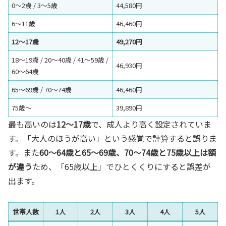
0〜2歳 / 3〜5歳
44,580円
6〜11歳
46,460円
12〜17歳
49,270円
18〜19歳 / 20〜40歳 / 41〜59歳 /
46,930円
60〜64歳
65〜69歳 / 70〜74歳
46,460円
75歳〜
39,890円
最も高いのは
12〜17歳
で、成人より高く設定されていま
す。「大人のほうが高い」という感覚で計算すると誤りま
す。また
60〜64歳と65〜69歳、70〜74歳と75歳以上は額
が違う
ため、「65歳以上」でひとくくりにすると誤差が
出ます。
世帯人数
1人
2人
3人
4人
5人