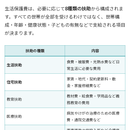
生活保護費は、必要に応じて
8種類の扶助
から構成されま
す。すべての世帯が全部を受けるわけではなく、世帯構
成・年齢・健康状態・子どもの有無などで支給される項目
が決まります。
扶助の種類
内容
食費・被服費・光熱水費など日
生活扶助
常生活に必要な費用
家賃・地代・契約更新料・敷
住宅扶助
金・家屋修繕費など
教材費・給食費・学用品など義
教育扶助
務教育の費用
病気やけがの治療のための医療
医療扶助
費・通院交通費など