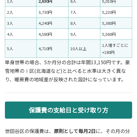
1人
2,630円
6人
5,010円
2人
3,730円
7人
5,220円
3人
4,240円
8人
5,380円
4人
4,580円
9人
5,560円
1人増すごとに
5人
4,710円
10人以上
+180円
単身世帯の場合、5か月分の合計は年間13,150円です。豪
雪地帯のⅠ区(北海道など)と比べると水準は大きく異な
り、暖房費の地域差が反映された設計になっています。
保護費の支給日と受け取り方
世田谷区の保護費は、
原則として毎月2日
に、その月の分