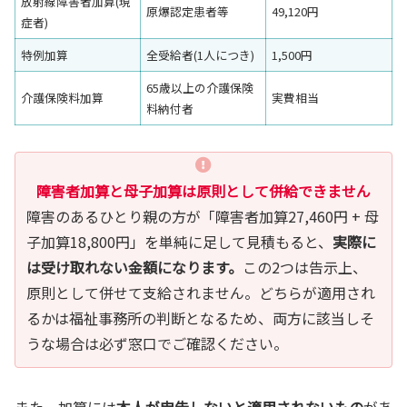
放射線障害者加算(現
原爆認定患者等
49,120円
症者)
特例加算
全受給者(1人につき)
1,500円
65歳以上の介護保険
介護保険料加算
実費相当
料納付者
障害者加算と母子加算は原則として併給できません
障害のあるひとり親の方が「障害者加算27,460円 + 母
子加算18,800円」を単純に足して見積もると、
実際に
は受け取れない金額になります。
この2つは告示上、
原則として併せて支給されません。どちらが適用され
るかは福祉事務所の判断となるため、両方に該当しそ
うな場合は必ず窓口でご確認ください。
また、加算には
本人が申告しないと適用されないもの
があ