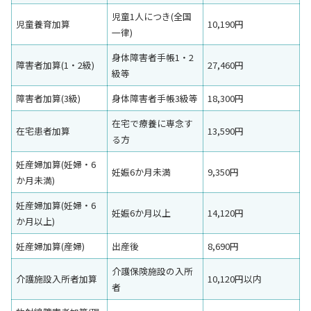
児童1人につき(全国
児童養育加算
10,190円
一律)
身体障害者手帳1・2
障害者加算(1・2級)
27,460円
級等
障害者加算(3級)
身体障害者手帳3級等
18,300円
在宅で療養に専念す
在宅患者加算
13,590円
る方
妊産婦加算(妊婦・6
妊娠6か月未満
9,350円
か月未満)
妊産婦加算(妊婦・6
妊娠6か月以上
14,120円
か月以上)
妊産婦加算(産婦)
出産後
8,690円
介護保険施設の入所
介護施設入所者加算
10,120円以内
者